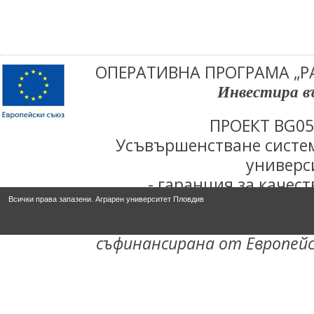
ОПЕРАТИВНА ПРОГРАМА „Р
Инвестира в
ПРОЕКТ BG05
Усъвършенстване систем
универс
- гаранция за качес
Проектът се осъществя
Всички права запазени. Аграрен университет Пловдив
Оперативна програма "Ра
съфинансирана от Европейс